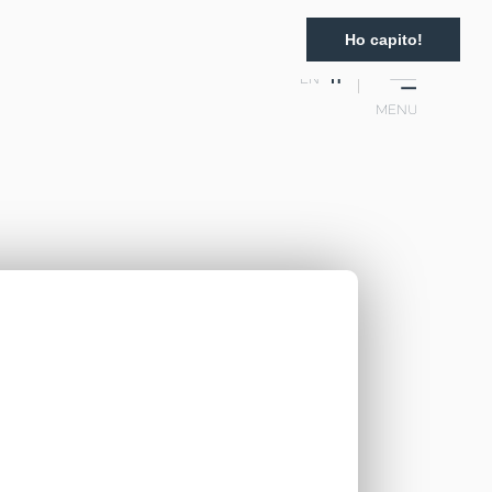
Ho capito!
EN
IT
MENU