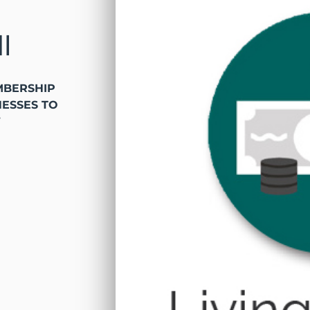
I
MBERSHIP
NESSES TO
”